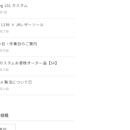
ng 101 カスタム
8月7日
N 1339 × JRレザーソール
7月27日
休日・作業日のご案内
7月26日
カスタムお客様オーダー品【54】
7月25日
OKA 製法について①
7月14日
の投稿