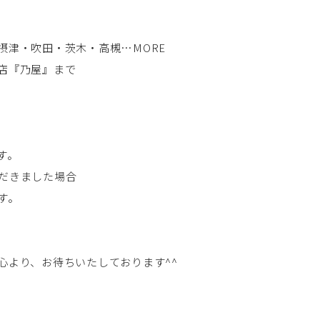
摂津・吹田・茨木・高槻…MORE
店『乃屋』まで
す。
ただきました場合
す。
心より、お待ちいたしております^^