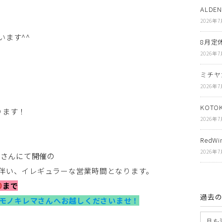
ALDE
2026年
います^^
8月定
2026年
ミチヤ
2026年
KOT
ります！
2026年
RedWin
2026年
マさんにて開催の
伴い、
イレギュラーな営業時間となります。
0
まで
過去
モノキレマさんへお越しくださいませ！