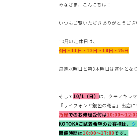
みなさま、こんにちは！
いつもご覧いただきありがとうござ
10月の定休日は、
4日・11日・12日・18日・25日
毎週水曜日と第3木曜日は連休とな
そして
10/1（日）
は、クモノキレ
『サイフォンと銀色の靴音』出店に
乃屋
でのお修理受付は
10:00～12:0
KOTOKAご試着希望のお客様は、
ク
開催時間は
10:00～17:00
です。