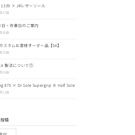
N 1339 × JRレザーソール
7月27日
休日・作業日のご案内
7月26日
カスタムお客様オーダー品【54】
7月25日
OKA 製法について①
7月14日
g 875 × Dr.Sole Supergrip Ⅱ Half Sole
7月12日
の投稿