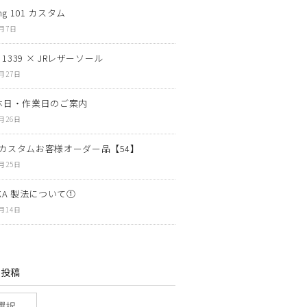
ng 101 カスタム
8月7日
N 1339 × JRレザーソール
7月27日
休日・作業日のご案内
7月26日
カスタムお客様オーダー品【54】
7月25日
OKA 製法について①
7月14日
の投稿