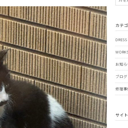
カテ
DRESS
WORKS
お知ら
ブログ
修理事
サイ