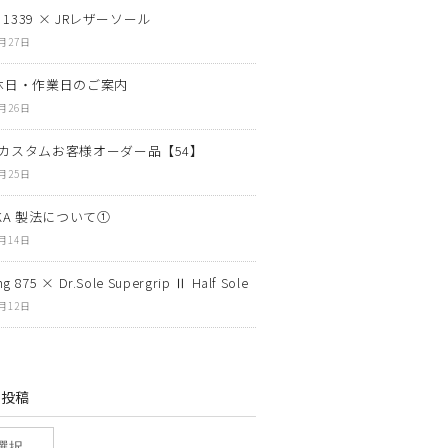
N 1339 × JRレザーソール
7月27日
休日・作業日のご案内
7月26日
カスタムお客様オーダー品【54】
7月25日
OKA 製法について①
7月14日
g 875 × Dr.Sole Supergrip Ⅱ Half Sole
7月12日
の投稿