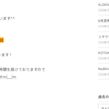
ALDE
2026年
います^^
8月定
2026年
ミチヤ
9日
2026年
KOT
ります！
2026年
RedWin
休憩時間を設けておりますので
2026年
(__)m
過去