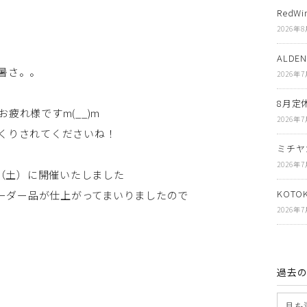
RedWi
2026年
ALDE
暑さ。。
2026年
8月定
疲れ様ですm(__)m
2026年
くりされてくださいね！
ミチヤ
2026年
日（土）に開催いたしました
KOT
注会分のオーダー品が仕上がってまいりましたので
2026年
過去