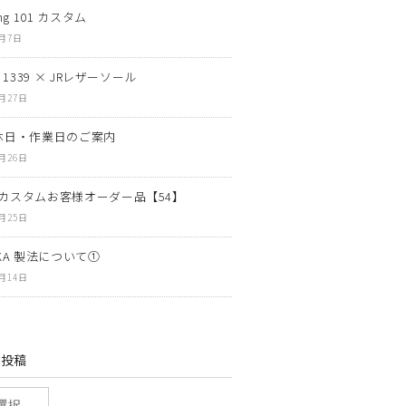
ng 101 カスタム
8月7日
N 1339 × JRレザーソール
7月27日
休日・作業日のご案内
7月26日
カスタムお客様オーダー品【54】
7月25日
OKA 製法について①
7月14日
の投稿