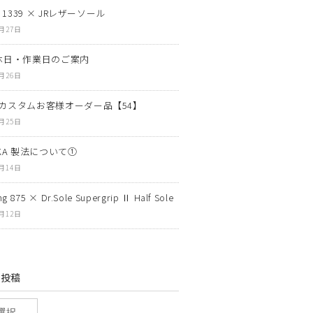
N 1339 × JRレザーソール
7月27日
休日・作業日のご案内
7月26日
カスタムお客様オーダー品【54】
7月25日
OKA 製法について①
7月14日
g 875 × Dr.Sole Supergrip Ⅱ Half Sole
7月12日
の投稿