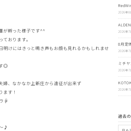
RedWi
2026年
ALDE
雛が孵った様子です^^
2026年
っております。
8月定
日明けにはきっと鳴き声もお顔も見れるかもしれませ
2026年
ミチヤ
す◎
2026年
KOT
夫婦、なかなか上新庄から遠征が出来ず
2026年
ります！
ラ☟
過去
～♪