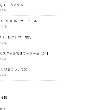
ng 101 カスタム
8月7日
N 1339 × JRレザーソール
7月27日
休日・作業日のご案内
7月26日
カスタムお客様オーダー品【54】
7月25日
OKA 製法について①
7月14日
の投稿