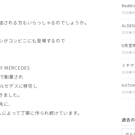
RedWi
2026年
加される方もいらっしゃるのでしょうか。
ALDE
2026年
ンがコンビニにも登場するので
8月定
2026年
ミチヤ
 MERCEDES
2026年
コで創業され
KOT
メルセデスに移住し
2026年
きました。
先に、
職人によって丁寧に作られ続けています。
過去