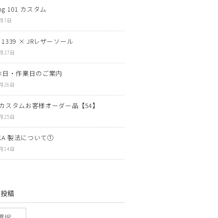
ng 101 カスタム
8月7日
N 1339 × JRレザーソール
7月27日
休日・作業日のご案内
7月26日
カスタムお客様オーダー品【54】
7月25日
OKA 製法について①
7月14日
の投稿