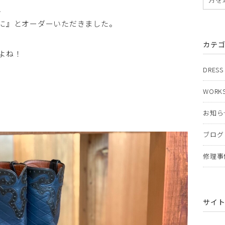
、
に』とオーダーいただきました。
カテ
よね！
DRESS
WORKS
お知ら
ブログ
修理事
サイ