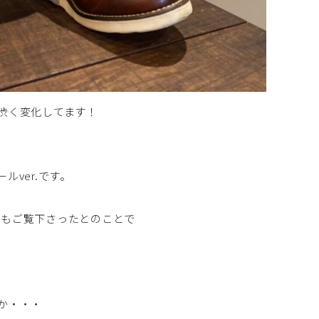
渋く変化してます！
ルver.です。
などもご覧下さったとのことで
か・・・