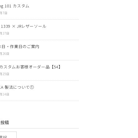
ng 101 カスタム
8月7日
N 1339 × JRレザーソール
7月27日
休日・作業日のご案内
7月26日
カスタムお客様オーダー品【54】
7月25日
OKA 製法について①
7月14日
の投稿