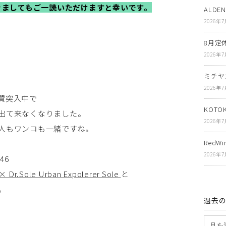
ましてもご一読いただけますと幸いです。
ALDE
2026年
8月定
2026年
ミチヤ
2026年
賛突入中で
KOT
出て来なくなりました。
2026年
人もワンコも一緒ですね。
RedWin
2026年
46
× Dr.Sole Urban Expolerer Sole
と
。
過去