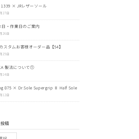
N 1339 × JRレザーソール
7月27日
休日・作業日のご案内
7月26日
カスタムお客様オーダー品【54】
7月25日
OKA 製法について①
7月14日
g 875 × Dr.Sole Supergrip Ⅱ Half Sole
7月12日
の投稿